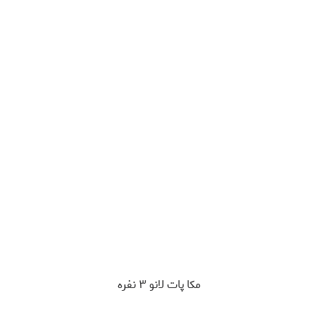
مکا پات لانو ۳ نفره