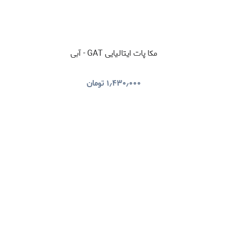
مکا پات ایتالیایی GAT - آبی
۱٫۴۳۰٫۰۰۰
تومان