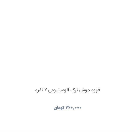
قهوه جوش ترک آلومینیومی ۲ نفره
۲۶۰٫۰۰۰
تومان