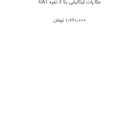
مکا پات ایتالیایی بلا 3 نفره GAT
۱٫۷۶۰٫۰۰۰
تومان