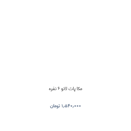
مکا پات لانو ۶ نفره
۱٫۵۴۰٫۰۰۰
تومان