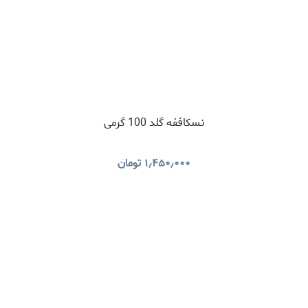
نسکاففه گلد 100 گرمی
۱٫۴۵۰٫۰۰۰
تومان